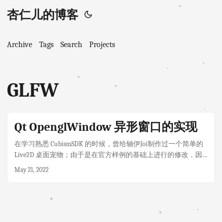
杏仁儿的博客
Archive
Tags
Search
Projects
GLFW
Qt OpenglWindow 异形窗口的实现
在学习熟悉 CubismSDK 的时候，曾给轴伊Joi制作过一个简单的
Live2D 桌面宠物；由于是在官方样例的基础上进行的修改，因
此程序主题通过 glew + glfw 来进行实现。由于桌面宠物的特殊
May 21, 2022
性（需要尽可能减少对桌面操作的影响），可以说是必须实现
异形窗口。这个异形窗口与一般的需求还不太一样：通常异形
窗口是静态的，仅以一张图片作为底图，有很多种方法可以实
现，其中一种便是用蒙版（Mask）来实现，但这种方式在桌面
宠物这种场景下显得有点尴尬。 ...